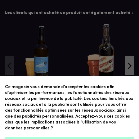
Les clients qui ont acheté ce produit ont également acheté :
Rupture de stock
Ce magasin vous demande d'accepter les cookies afin
NUGGET FIELD 75CL
TREASURE CHEST 75CL
d'optimiser les performances, les fonctionnalités des réseaux
7,90 € TTC
12,00 € TTC
sociaux et la pertinence de la publicité. Les cookies tiers liés aux
réseaux sociaux et à la publicité sont utilisés pour vous offrir
des fonctionnalités optimisées sur les réseaux sociaux, ainsi
que des publicités personnalisées. Acceptez-vous ces cookies
ainsi que les implications associées à l'utilisation de vos
données personnelles ?
Liens utiles