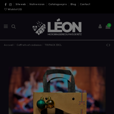
Site web
Notre vision
Catalogue pro
Blog
Contact
Wishlist (
0
)
0
Accueil
Coffrets et cadeaux
TRIPACK 33CL