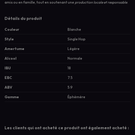
amis ou en famille, tout en soutenant une
production locale et responsable
.
Détails du produit
Couleur
Blanche
Style
Single Hop
Amertume
Légère
Alcool
Normale
IBU
18
EBC
7.5
ABV
5.9
Gamme
Éphémère
Les clients qui ont acheté ce produit ont également acheté :