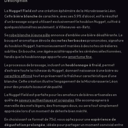
Description
La
Nugget Field
est une création éphémère de la
Microbrasserie Léon
.
Cette
bière blanche
de caractère, avec ses 5.9% d'alcool, est le résultat
d'un brassage soigné utilisant exclusivement le houblon Nugget, cultivé à
quelques kilomètres seulement, à Villeneuve-en-Retz.
Sa
robe blanche à jaune pâle
annonce d'emblée une bière désaltérante. Le
bouquet aromatique dévoile des
notes herbacées
prononcées, signature
du houblon Nugget, harmonieusement mariées à des notes céréalieres
subtiles. En bouche, une
légère acidité
rappelle les céréales sélectionnées,
tandis que le houblonnage apporte une
amertume fine
.
Le processus de brassage, incluant un
houblonnage à froid
, permet
d'extraire toute la richesse du Nugget, donnant naissance à une bière au
caractère affirmé
tout en préservant la fraîcheur caractéristique d'une
blanche. Cette création illustre l'engagement de la Microbrasserie Léon
pour des
produits locaux et de qualité
.
La Nugget Field est parfaite pour les amateurs de bières artisanales en
quête de
saveurs authentiques et originales
. Elle accompagnera à
merveille des mets légers, des fromages doux, ou sera tout simplement
appréciée lors d'un moment de détente bien mérité.
En choisissant ce format de 75cl, vous optez pour une
expérience de
dégustation prolongée
, idéale pour partager un moment convivial entre