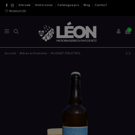
Site web
Notre vision
Catalogue pro
Blog
Contact
Wishlist (
0
)
0
Accueil
Bières artisanales
NUGGET FIELD 75CL