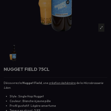
NUGGET FIELD 75CL
Découvrez la
Nugget Field
, une
création éphémère
de la
Microbrasserie
Léon
.
Style : Single Hop Nugget
Couleur : Blanche à jaune pâle
Profil gustatif : Légère amertume
Teneur en alcool : 5.9%